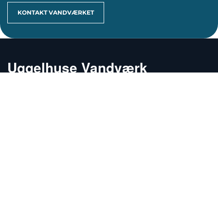
KONTAKT VANDVÆRKET
Uggelhuse Vandværk
Vi er medlem af:
Danske Vandværker
Vandråd Randers
VPU
Nyttig viden
REGULATIV
REGNSKAB
MØDEREFERATER